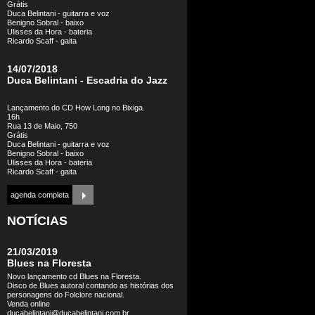
Grátis
Duca Belintani - guitarra e voz
Benigno Sobral - baixo
Ulisses da Hora - bateria
Ricardo Scaff - gaita
14/07/2018
Duca Belintani - Escadria do Jazz
Lançamento do CD How Long no Bixiga.
16h
Rua 13 de Maio, 750
Grátis
Duca Belintani - guitarra e voz
Benigno Sobral - baixo
Ulisses da Hora - bateria
Ricardo Scaff - gaita
agenda completa
NOTÍCIAS
21/03/2019
Blues na Floresta
Novo lançamento cd Blues na Floresta.
Disco de Blues autoral contando as histórias dos
personagens do Folclore nacional.
Venda online
ducabelintani@ducabelintani.com.br