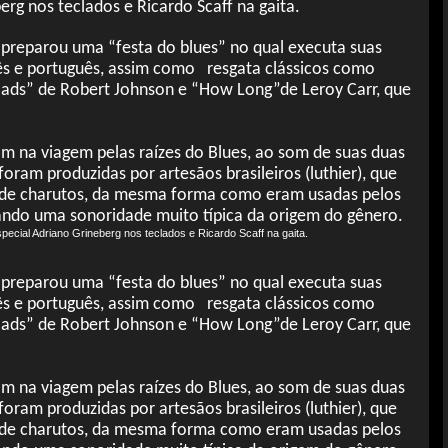
rg nos teclados e Ricardo Scaff na gaita.
preparou uma “festa do blues” no qual executa suas
lês e português, assim como resgata clássicos como
ads” de Robert Johnson e “How Long”de Leroy Carr, que
na viagem pelas raízes do Blues, ao som de suas duas
 foram produzidas por artesãos brasileiros (luthier), que
 de charutos, da mesma forma como eram usadas pelos
ando uma sonoridade muito típica da origem do gênero.
pecial Adriano Grineberg nos teclados e Ricardo Scaff na gaita.
preparou uma “festa do blues” no qual executa suas
lês e português, assim como resgata clássicos como
ads” de Robert Johnson e “How Long”de Leroy Carr, que
na viagem pelas raízes do Blues, ao som de suas duas
 foram produzidas por artesãos brasileiros (luthier), que
 de charutos, da mesma forma como eram usadas pelos